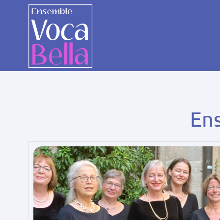
VocaBella
Tübingen
En