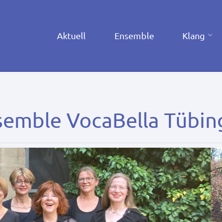
Skip
Aktuell
Ensemble
Klang
to
content
semble VocaBella Tübin