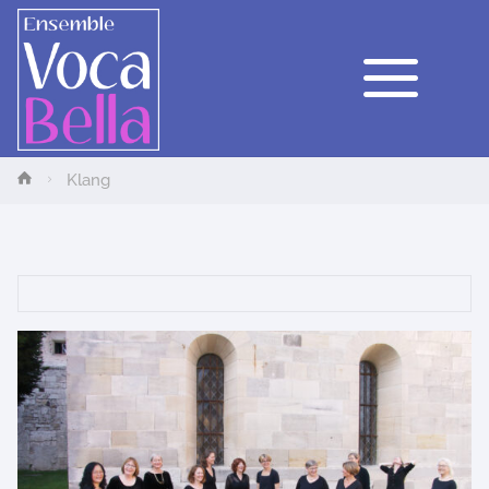
VocaBella
Tübingen
Home
Klang